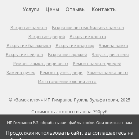
Услуги
Цены
Отзывы
Контакты
Вскрытие замков
Вскрытие автомобильных замков
Вскрытие дверей
Вскрытие капота
Вскрытие багажника
Вскрытие квартир
Замена замка
Вскрытие сейфов
Вскрытие гаражей
Запуск двигателя
Ремонт замка двери авто
Ремонт замков дверей
Замена ручек
Ремонт ручек двери
Замена замка авто
Изготовление ключей авто
© «Замок ключ» ИП Гимранов Рузиль Зульфатович, 2025
Стоимость ложного вызова 790руб
ИП Гимранов Р.З. обрабатывает файлы cookie. Они помогают нам
Политика конфиденциальности и обработки персональных
делать этот сайт удобнее для пользователей. Продолжая работу
данных
с сайтом, вы соглашаетесь с обработкой файлов cookie вашего
Продолжая использовать сайт, вы соглашаетесь на
браузера. Однако вы можете запретить обработку некоторых
Согласие на обработку персональных данных