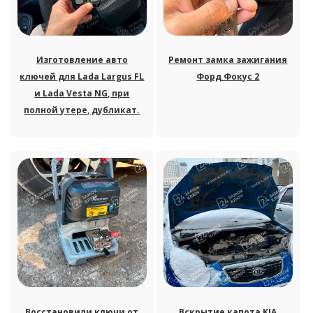
Изготовление авто
Ремонт замка зажигания
ключей для Lada Largus FL
Форд Фокус 2
и Lada Vesta NG, при
полной утере, дубликат.
Восстановили ключи от
Вскрытие капота KIA